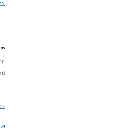
00-
bos
ty
ral
00-
664