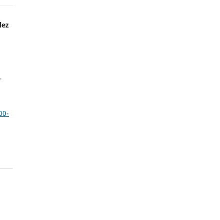
lez
r
00-