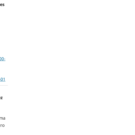
es
00-
501
ez
oma
rro