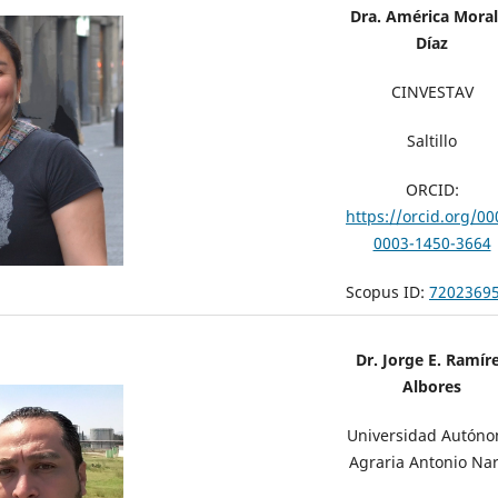
Dra. América Moral
Díaz
CINVESTAV
Saltillo
ORCID:
https://orcid.org/00
0003-1450-3664
Scopus ID:
7202369
Dr. Jorge E. Ramír
Albores
Universidad Autón
Agraria Antonio Na