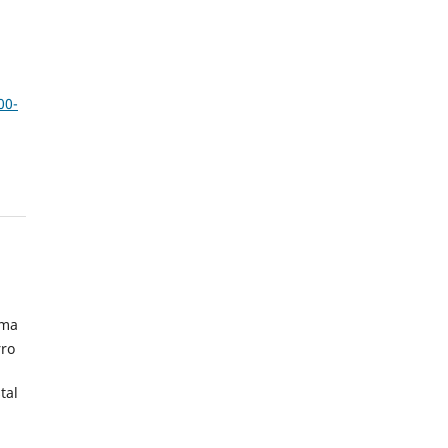
00-
oma
rro
tal