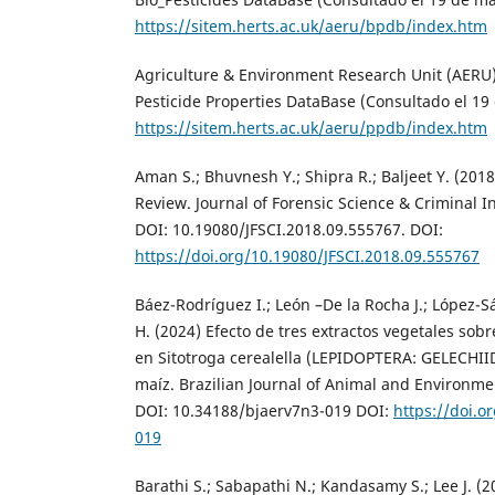
https://sitem.herts.ac.uk/aeru/bpdb/index.htm
Agriculture & Environment Research Unit (AERU)
Pesticide Properties DataBase (Consultado el 19
https://sitem.herts.ac.uk/aeru/ppdb/index.htm
Aman S.; Bhuvnesh Y.; Shipra R.; Baljeet Y. (201
Review. Journal of Forensic Science & Criminal In
DOI: 10.19080/JFSCI.2018.09.555767. DOI:
https://doi.org/10.19080/JFSCI.2018.09.555767
Báez-Rodríguez I.; León –De la Rocha J.; López-S
H. (2024) Efecto de tres extractos vegetales sobr
en Sitotroga cerealella (LEPIDOPTERA: GELECHII
maíz. Brazilian Journal of Animal and Environmen
DOI: 10.34188/bjaerv7n3-019 DOI:
https://doi.o
019
Barathi S.; Sabapathi N.; Kandasamy S.; Lee J. (2