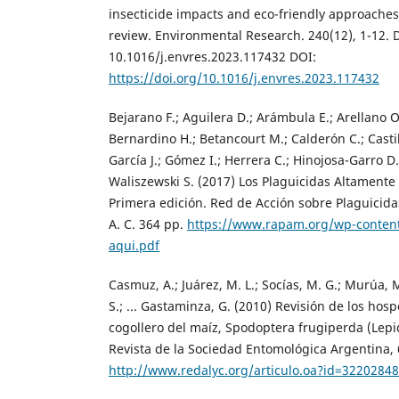
insecticide impacts and eco-friendly approaches
review. Environmental Research. 240(12), 1-12. 
10.1016/j.envres.2023.117432 DOI:
https://doi.org/10.1016/j.envres.2023.117432
Bejarano F.; Aguilera D.; Arámbula E.; Arellano O.
Bernardino H.; Betancourt M.; Calderón C.; Castill
García J.; Gómez I.; Herrera C.; Hinojosa-Garro D.;
Waliszewski S. (2017) Los Plaguicidas Altamente
Primera edición. Red de Acción sobre Plaguicida
A. C. 364 pp.
https://www.rapam.org/wp-content
aqui.pdf
Casmuz, A.; Juárez, M. L.; Socías, M. G.; Murúa, M
S.; ... Gastaminza, G. (2010) Revisión de los ho
cogollero del maíz, Spodoptera frugiperda (Lepi
Revista de la Sociedad Entomológica Argentina, 
http://www.redalyc.org/articulo.oa?id=3220284