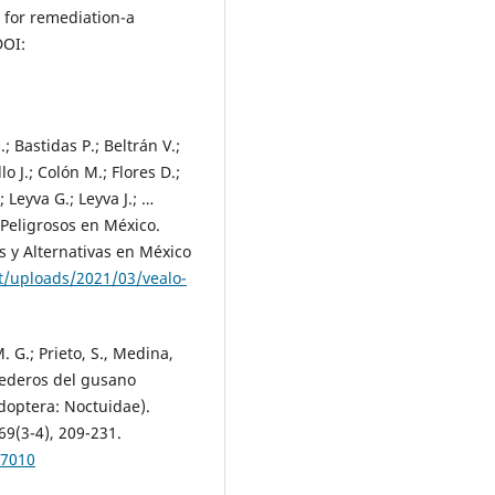
 for remediation-a
DOI:
; Bastidas P.; Beltrán V.;
o J.; Colón M.; Flores D.;
 Leyva G.; Leyva J.; …
 Peligrosos en México.
s y Alternativas en México
/uploads/2021/03/vealo-
. G.; Prieto, S., Medina,
spederos del gusano
doptera: Noctuidae).
69(3-4), 209-231.
87010