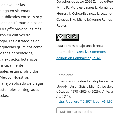
Derechos de autor 2026 Zamudio-Pér
 de evaluar las
Mirna R., Morales-Linares J., Hernánd
 plaga en sistemas
Herrera J., Ochoa-Espinoza J., Lozano-
n publicados entre 1978 y
Cavazos E. A., Michelle Ivonne Ramos
uidas en 10 municipios del
Robles
a
y
Cydia caryana
las más
ron en cultivos de
gal. Las estrategias de
Esta obra está bajo una licencia
laguicidas químicos como
internacional
Creative Commons
vispas parasitoides,
Atribución-CompartirIgual 4.0
.
y extractos botánicos.
rincipalmente
cuales están prohibidos
Cómo citar
 México. Nuestros
Investigación sobre Lepidoptera en l
manejo aplicado de plagas
UAAAN: Un análisis bibliométrico de 
ostenibles e integrados
décadas (1978 - 2024). (2026).
Universi
colas.
Agri
,
5
(1).
https://doi.org/10.59741/agri.v5i1.60
Más formatos de cita