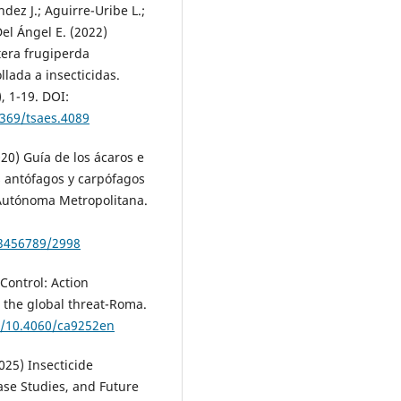
ez J.; Aguirre-Uribe L.;
el Ángel E. (2022)
tera frugiperda
llada a insecticidas.
, 1-19. DOI:
6369/tsaes.4089
20) Guía de los ácaros e
s antófagos y carpófagos
 Autónoma Metropolitana.
23456789/2998
Control: Action
 the global threat-Roma.
rg/10.4060/ca9252en
025) Insecticide
ase Studies, and Future