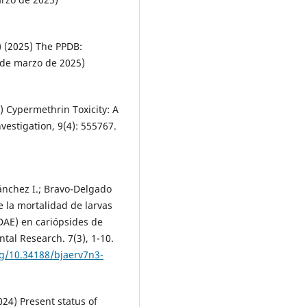
 (2025) The PPDB:
 de marzo de 2025)
8) Cypermethrin Toxicity: A
vestigation, 9(4): 555767.
ánchez I.; Bravo-Delgado
e la mortalidad de larvas
DAE) en cariópsides de
tal Research. 7(3), 1-10.
rg/10.34188/bjaerv7n3-
024) Present status of