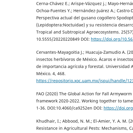
Cerna-Chávez E.; Arispe-Vázquez j.; Mayo-Hernánd
Ochoa-Fuentes Y.; Hernández-Juárez A.; Castro-D
Perspectiva actual del gusano cogollero Spodop
(Lepidoptera:Noctuidae) y su resistencia desarro
Tropical and Subtropical Agroecosystems. 25(57)
10.5555/20220220849 DOI:
https://doi.org/10.5
Cervantes-Mayagoitia J.; Huacuja-Zamudio A. (20
insectos herbívoros de México. Ácaros e insecto
de importancia agrícola y forestal. Universidad
México. 4, 468.
https://repositorio.xoc.uam.mx/jspui/handle/1
FAO (2020) The Global Action for Fall Armyworm 
framework 2020-2022. Working together to tame
1-36. DOI:10.4060/ca9252en DOI:
https://doi.o
Khudhair, I.; Abbood, N. M.; El-Amier, Y. A. M. (2
Resistance in Agricultural Pests: Mechanisms, C