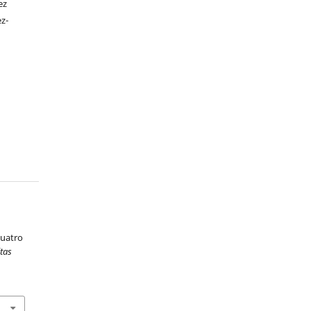
ez
ez-
a
cuatro
tas