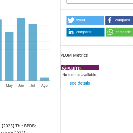
tweet
compartir
compartir
compartir
PLUM Metrics
No metrics available.
see details
) (2025) The BPDB:
arzo de 2025)